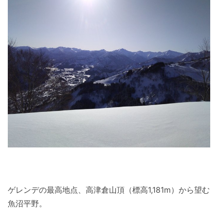
ゲレンデの最高地点、高津倉山頂（標高1,181m）から望む
魚沼平野。