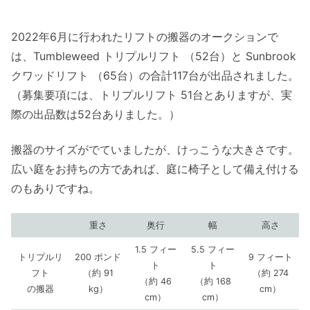
2022年6月に行われたリフトの搬器のオークションで
は、Tumbleweed トリプルリフト （52台）と Sunbrook
クワッドリフト （65台）の合計117台が出品されました。
（募集要項には、トリプルリフト 51台とありますが、実
際の出品数は52台ありました。）
搬器のサイズがでていましたが、けっこうな大きさです。
広い庭をお持ちの方であれば、庭に椅子として備え付ける
のもありですね。
重さ
奥行
幅
高さ
1.5 フィー
5.5 フィー
トリプルリ
200 ポンド
9 フィート
ト
ト
フト
（約 91
（約 274
（約 46
（約 168
の搬器
kg）
cm）
cm）
cm）