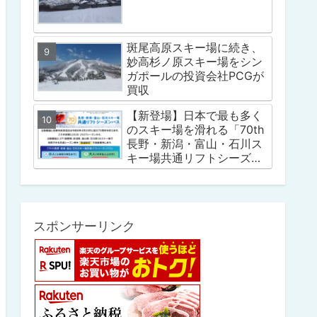
斑尾高原スキー場に続き、
妙高杉ノ原スキー場をシン
ガポールの投資会社PCGが
買収
【新登場】日本で最も多く
のスキー場を滑れる「70th
長野・新潟・富山・石川ス
キー場共通リフトシーズン
パス」
スポンサーリンク