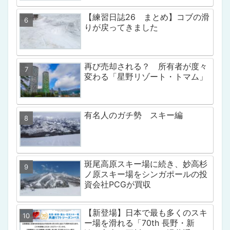
【練習日誌26 まとめ】コブの滑
りが戻ってきました
再び売却される？ 所有者が度々
変わる「星野リゾート・トマム」
有名人のガチ勢 スキー編
斑尾高原スキー場に続き、妙高杉
ノ原スキー場をシンガポールの投
資会社PCGが買収
【新登場】日本で最も多くのスキ
ー場を滑れる「70th 長野・新