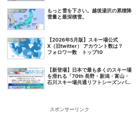
もっと雪を下さい。越後湯沢の累積降
スキー場 国内
雪量と最深積雪。
【2026年5月版】スキー場公式
スキー場 国内
X（旧twitter） アカウント数は？
フォロワー数 トップ10
【新登場】日本で最も多くのスキー場
スキー場 国内
を滑れる「70th 長野・新潟・富山・
石川スキー場共通リフトシーズンパ
ス」
スポンサーリンク