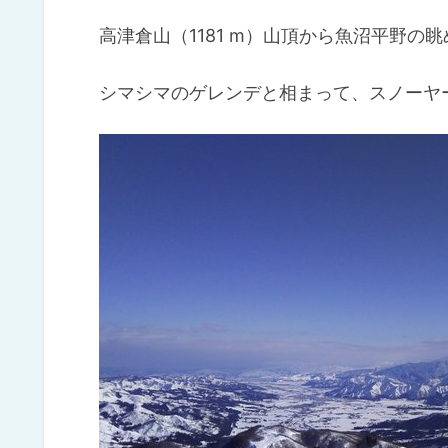
高津倉山（1181 m）山頂から魚沼平野の
シマシマのゲレンデと相まって、スノーヤ