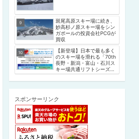
斑尾高原スキー場に続き、
妙高杉ノ原スキー場をシン
ガポールの投資会社PCGが
買収
【新登場】日本で最も多く
のスキー場を滑れる「70th
長野・新潟・富山・石川ス
キー場共通リフトシーズン
パス」
スポンサーリンク