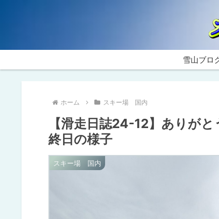
雪山ブロ
ホーム
スキー場 国内
【滑走日誌24-12】ありが
終日の様子
スキー場 国内