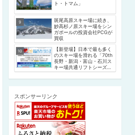
ト・トマム」
斑尾高原スキー場に続き、
妙高杉ノ原スキー場をシン
ガポールの投資会社PCGが
買収
【新登場】日本で最も多く
のスキー場を滑れる「70th
長野・新潟・富山・石川ス
キー場共通リフトシーズン
パス」
スポンサーリンク