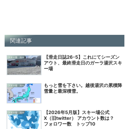
関連記事
【滑走日誌26-5】これにてシーズン
スキー場 国内
アウト、最終滑走日のガーラ湯沢スキ
ー場
もっと雪を下さい。越後湯沢の累積降
スキー場 国内
雪量と最深積雪。
【2026年5月版】スキー場公式
スキー場 国内
X（旧twitter） アカウント数は？
フォロワー数 トップ10