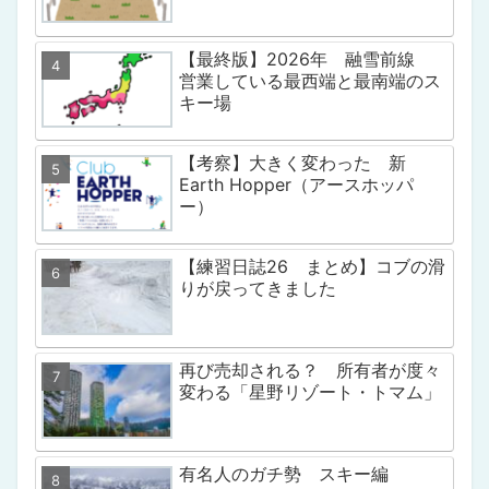
【最終版】2026年 融雪前線
営業している最西端と最南端のス
キー場
【考察】大きく変わった 新
Earth Hopper（アースホッパ
ー）
【練習日誌26 まとめ】コブの滑
りが戻ってきました
再び売却される？ 所有者が度々
変わる「星野リゾート・トマム」
有名人のガチ勢 スキー編