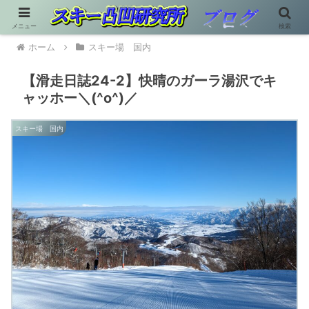
メニュー
検索
ホーム
スキー場 国内
【滑走日誌24-2】快晴のガーラ湯沢でキ
ャッホー＼(^o^)／
スキー場 国内