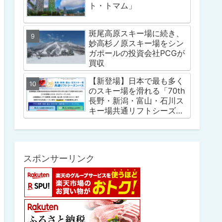
ト・トマム」
斑尾高原スキー場に続き、
妙高杉ノ原スキー場をシン
ガポールの投資会社PCGが
買収
【新登場】日本で最も多く
のスキー場を滑れる「70th
長野・新潟・富山・石川ス
キー場共通リフトシーズン
パス」
スポンサーリンク