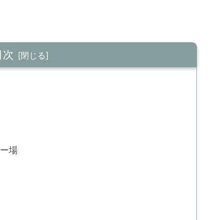
目次
キー場