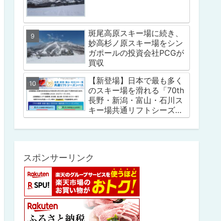
斑尾高原スキー場に続き、
妙高杉ノ原スキー場をシン
ガポールの投資会社PCGが
買収
【新登場】日本で最も多く
のスキー場を滑れる「70th
長野・新潟・富山・石川ス
キー場共通リフトシーズン
パス」
スポンサーリンク