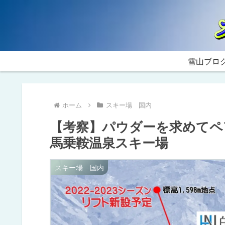
雪山ブロ
ホーム
スキー場 国内
【考察】パウダーを求めてペ
馬乗鞍温泉スキー場
スキー場 国内