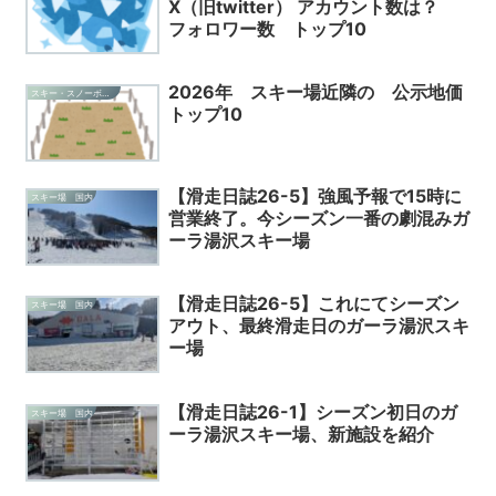
X（旧twitter） アカウント数は？
フォロワー数 トップ10
2026年 スキー場近隣の 公示地価
スキー・スノーボード・雑記
トップ10
【滑走日誌26-5】強風予報で15時に
スキー場 国内
営業終了。今シーズン一番の劇混みガ
ーラ湯沢スキー場
【滑走日誌26-5】これにてシーズン
スキー場 国内
アウト、最終滑走日のガーラ湯沢スキ
ー場
【滑走日誌26-1】シーズン初日のガ
スキー場 国内
ーラ湯沢スキー場、新施設を紹介